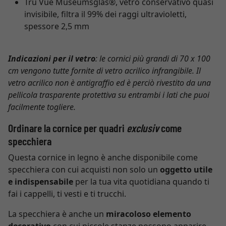
Tru Vue Museumsglas®, vetro conservativo quasi
invisibile, filtra il 99% dei raggi ultravioletti,
spessore 2,5 mm
Indicazioni per il vetro
: le cornici più grandi di 70 x 100
cm vengono tutte fornite di vetro acrilico infrangibile. Il
vetro acrilico non è antigraffio ed è perciò rivestito da una
pellicola trasparente protettiva su entrambi i lati che puoi
facilmente togliere.
Ordinare la cornice per quadri
exclusiv
come
specchiera
Questa cornice in legno è anche disponibile come
specchiera con cui acquisti non solo un
oggetto utile
e indispensabile
per la tua vita quotidiana quando ti
fai i cappelli, ti vesti e ti trucchi.
La specchiera è anche un
miracoloso elemento
decorativo
con cui piccole stanze possono apparire