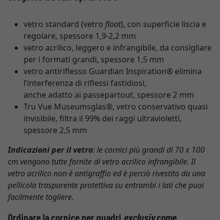
vetro standard (vetro
float
), con superficie liscia e
regolare, spessore 1,9-2,2 mm
vetro acrilico, leggero e infrangibile, da consigliare
per i formati grandi, spessore 1,5 mm
vetro antiriflesso Guardian Inspiration® elimina
l’interferenza di riflessi fastidiosi,
anche adatto ai passepartout, spessore 2 mm
Tru Vue Museumsglas®, vetro conservativo quasi
invisibile, filtra il 99% dei raggi ultravioletti,
spessore 2,5 mm
Indicazioni per il vetro
: le cornici più grandi di 70 x 100
cm vengono tutte fornite di vetro acrilico infrangibile. Il
vetro acrilico non è antigraffio ed è perciò rivestito da una
pellicola trasparente protettiva su entrambi i lati che puoi
facilmente togliere.
Ordinare la cornice per quadri
exclusiv
come