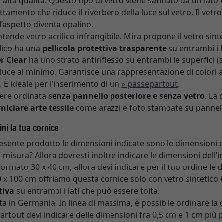
i alta qualità. Questo tipo di vetro viene satinato da un lato
ttamento che riduce il riverbero della luce sul vetro. Il vet
l’aspetto diventa opalino.
intende vetro acrilico infrangibile. Mira propone il vetro sint
rilico ha una
pellicola protettiva trasparente
su entrambi i l
r Clear
ha uno strato antiriflesso su entrambi le superfici 
la luce al minimo. Garantisce una rappresentazione di colori
 È ideale per l’inserimento di un
» passepartout
.
ere ordinata
senza pannello posteriore e senza vetro
. La
niciare arte tessile
come arazzi e foto stampate su pannell
ni la tua cornice
resente prodotto le dimensioni indicate sono le dimensioni 
 misura? Allora dovresti inoltre indicare le dimensioni dell
ormato 30 x 40 cm, allora devi indicare per il tuo ordine le
 x 100 cm offriamo questa cornice solo con vetro sintetico inf
tiva
su entrambi i lati che può essere tolta.
ta in Germania. In linea di massima, è possibile ordinare la
artout devi indicare delle dimensioni fra 0,5 cm e 1 cm più 