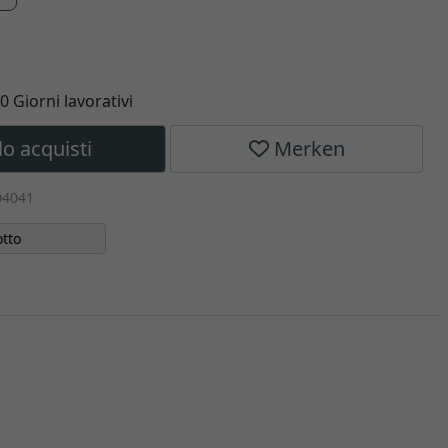
10 Giorni lavorativi
lo acquisti
Merken
04041
tto