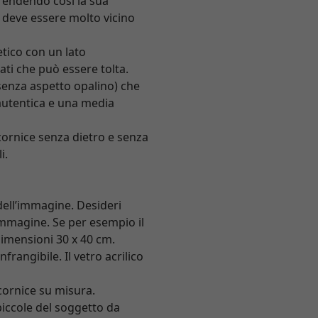
 rendendo così la sua
ro deve essere molto vicino
etico con un lato
ati che può essere tolta.
(senza aspetto opalino) che
 autentica e una media
 cornice senza dietro e senza
i.
dell’immagine. Desideri
’immagine. Se per esempio il
 dimensioni 30 x 40 cm.
rangibile. Il vetro acrilico
 cornice su misura.
piccole del soggetto da