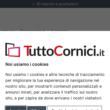
✓
30 marchi e produttori
u misura
Passepartout
Accessori
s
Noi usiamo i cookies
Cornice in legno Char
30x40 cm | colore naturale |
Noi usiamo i cookies e altre tecniche di tracciamento
per migliorare la tua esperienza di navigazione nel
Cornice economica in legno c
nostro sito, per mostrarti contenuti personalizzati e
annunci mirati, per analizzare il traffico sul nostro
Formato
sito, e per capire da dove arrivano i nostri visitatori.
Colore