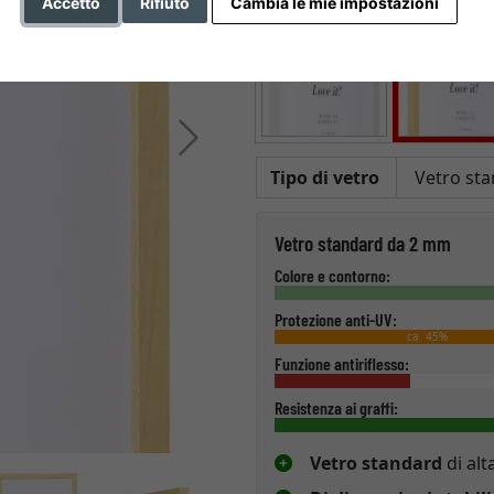
Accetto
Rifiuto
Cambia le mie impostazioni
Avanti
Tipo di vetro
Vetro standard da 2 mm
Colore e contorno:
Protezione anti-UV:
ca. 45%
Funzione antiriflesso:
Resistenza ai graffi:
Vetro standard
di alt