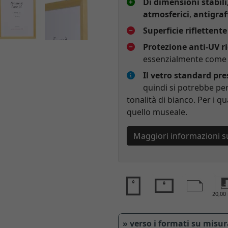
Di dimensioni stabili
atmosferici
,
antigraf
Superficie riflettente
Protezione anti-UV r
essenzialmente come p
Il vetro standard pr
quindi si potrebbe per
tonalità di bianco. Per i qu
quello museale.
Maggiori informazioni s
20,0
» verso i formati su misu