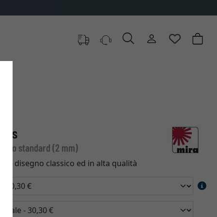
tres
 Vetro standard (2 mm)
on disegno classico ed in alta qualità