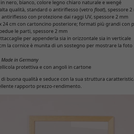
e in nero, bianco, colore legno chiaro naturale e wengé
 alta qualità, standard o antiriflesso (vetro
float
), spessore 2
o antiriflesso con protezione dai raggi UV, spessore 2 mm
 x 24 cm con cartoncino posteriore; formati più grandi con p
mbedue le parti, spessore 2 mm
taccaglie per appenderla sia in orizzontale sia in verticale
cm la cornice è munita di un sostegno per mostrare la foto s
à
Made in Germany
llicola protettiva e con angoli in cartone
di buona qualità e seduce con la sua struttura caratteristica
llente rapporto prezzo-rendimento.