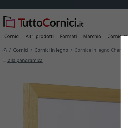
Cornici
Altri prodotti
Formati
Marchio
Cornici s
Cornici
Cornici in legno
Cornice in legno Chartre
alla panoramica