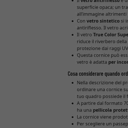
Il
vetro antiriflesso
è d
superficie opaca; un tra
all’immagine altrimenti 
Con
vetro sintetico
si 
antiriflesso. Il vetro ac
Il vetro
True Color Supe
riduce il riverbero del
protezione dai raggi UV.
Questa cornice può ess
vetro è adatta
per incor
Cosa considerare quando ordi
Nella descrizione del p
ordinare una cornice su
tuo quadro possiede il f
A partire dal formato 70
ha una
pellicola protet
La cornice viene prodot
Per scegliere un passep