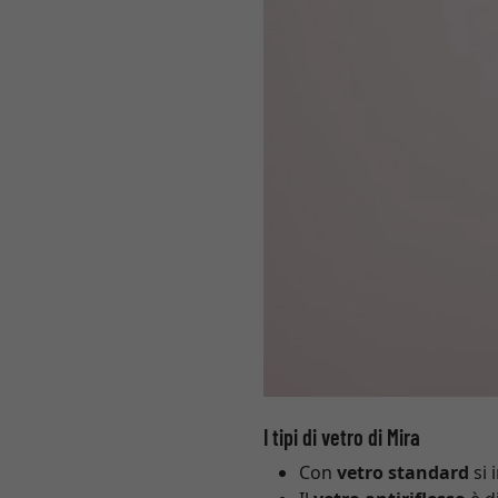
I tipi di vetro di Mira
Con
vetro standard
si 