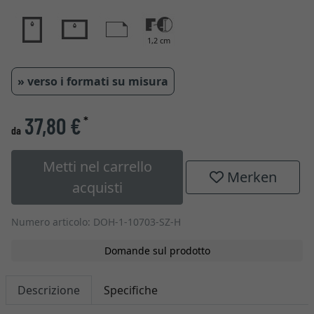
1,2 cm
» verso i formati su misura
37,80 €
*
da
Metti nel carrello
Merken
acquisti
Numero articolo: DOH-1-10703-SZ-H
Domande sul prodotto
Descrizione
Specifiche