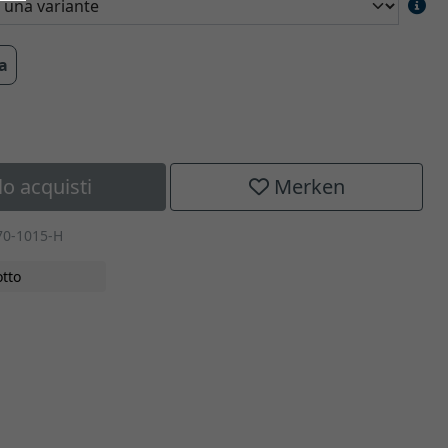
ra
lo acquisti
Merken
70-1015-H
tto