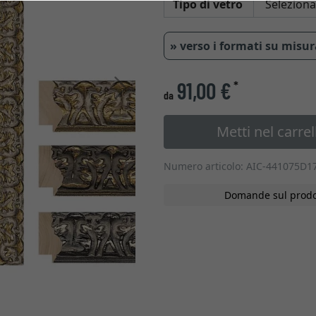
Tipo di vetro
» verso i formati su misu
91,00 €
*
Avanti
da
Metti nel carrel
Numero articolo: AIC-441075D1
Domande sul prodo