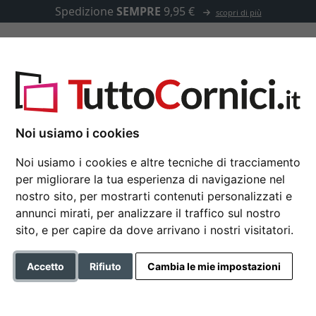
Spedizione
SEMPRE
9,95 €
scopri di più
u misura
Passepartout
Accessori
etto - 5,2
Noi usiamo i cookies
Noi usiamo i cookies e altre tecniche di tracciamento
per migliorare la tua esperienza di navigazione nel
Cornice barocca PRAG
nostro sito, per mostrarti contenuti personalizzati e
annunci mirati, per analizzare il traffico sul nostro
sito, e per capire da dove arrivano i nostri visitatori.
Formato
Accetto
Rifiuto
Cambia le mie impostazioni
Colore