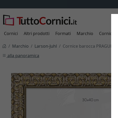
Cornici
Altri prodotti
Formati
Marchio
Cornici s
Marchio
Larson-Juhl
Cornice barocca PRAGUE str
alla panoramica