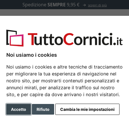
Spedizione
SEMPRE
9,95 €
scopri di più
u misura
Passepartout
Accessori
Noi usiamo i cookies
Noi usiamo i cookies e altre tecniche di tracciamento
per migliorare la tua esperienza di navigazione nel
Cornice barocca Mari
nostro sito, per mostrarti contenuti personalizzati e
annunci mirati, per analizzare il traffico sul nostro
sito, e per capire da dove arrivano i nostri visitatori.
Formato
Accetto
Rifiuto
Cambia le mie impostazioni
Colore