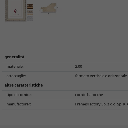
generalità
materiale:
2,00
attaccaglie:
formato verticale e orizzontale
altre caratteristiche
tipo di cornice:
cornici barocche
manufacturer:
FramesFactory Sp. z o.o. Sp. K,