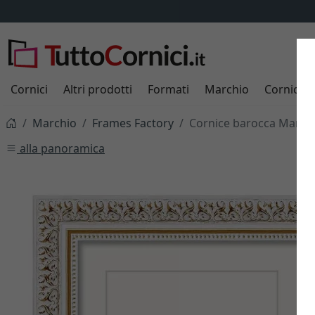
Cornici
Altri prodotti
Formati
Marchio
Cornici s
Marchio
Frames Factory
Cornice barocca Maria
alla panoramica