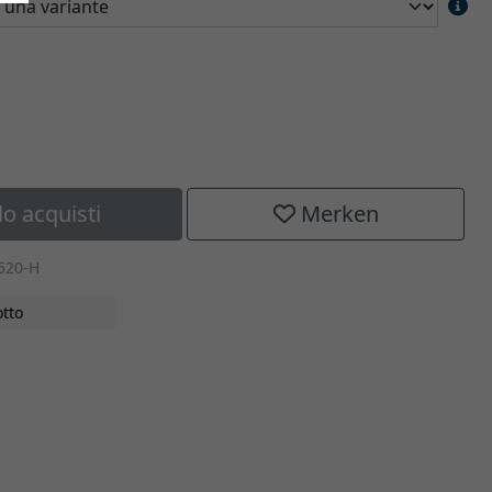
lo acquisti
Merken
520-H
tto