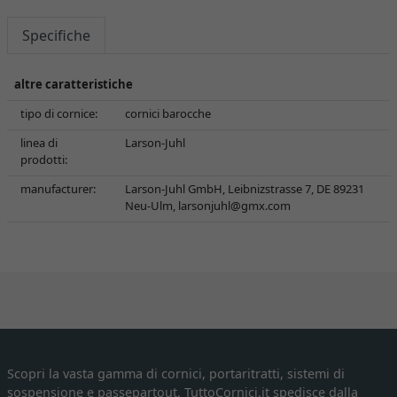
Specifiche
altre caratteristiche
tipo di cornice:
cornici barocche
linea di
Larson-Juhl
prodotti:
manufacturer:
Larson-Juhl GmbH, Leibnizstrasse 7, DE 89231
Neu-Ulm,
larsonjuhl@gmx.com
Scopri la vasta gamma di cornici, portaritratti, sistemi di
sospensione e passepartout. TuttoCornici.it spedisce dalla