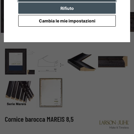
Rifiuto
Cambia le mie impostazioni
Cornice barocca MAREIS 8,5