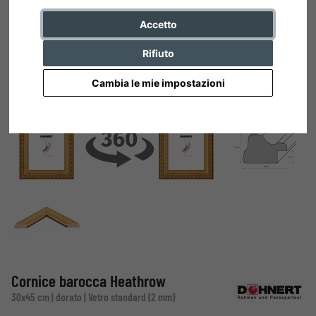
Accetto
Rifiuto
Cambia le mie impostazioni
Cornice barocca Heathrow
30x45 cm | dorato | Vetro standard (2 mm)