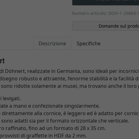
Numero articolo: DOH-1-29663-
Domande sul prodo
Descrizione
Specifiche
rt
 di Döhnert, realizzate in Germania, sono ideali per incornic
isegno robusto e attraente, l’enorme stabilità e la facilità di
 sono ridotte solamente ai musei, ma trovano anche il loro p
 levigati.
late a mano e confezionate singolarmente.
 direttamente alla cornice, è leggero ed è adatto per cornici
i sono adatti sia per il formato orizzontale che verticale.
ro raffinato, fino ad un formato di 28 x 35 cm.
provvisti di graffette in HDF da 2 mm.