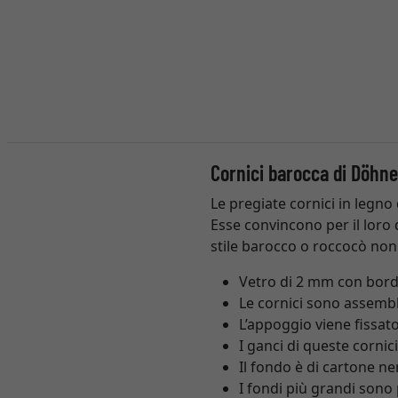
Cornici barocca di Döhne
Le pregiate cornici in legno
Esse convincono per il loro d
stile barocco o roccocò non
Vetro di 2 mm con bordi
Le cornici sono assemb
L’appoggio viene fissato
I ganci di queste cornic
Il fondo è di cartone ne
I fondi più grandi sono 