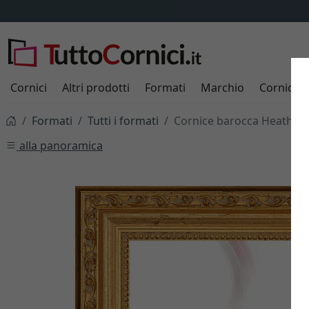
Cornici
Altri prodotti
Formati
Marchio
Cornici s
Formati
Tutti i formati
Cornice barocca Heathro
alla panoramica