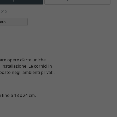
1515
tto
iare opere d’arte uniche.
 installazione. Le cornici in
osto negli ambienti privati.
 fino a 18 x 24 cm.