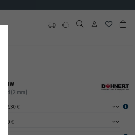
throw
andard (2 mm)