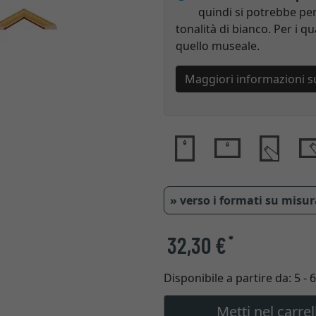
quindi si potrebbe per
tonalità di bianco. Per i qu
quello museale.
Maggiori informazioni s
» verso i formati su misu
32,30 €
*
Disponibile a partire da:
5 - 
Metti nel carrel