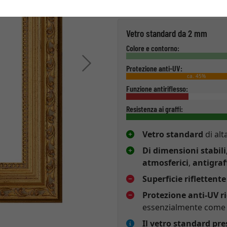
Tipo di vetro
Vetro standard da 2 mm
Colore e contorno:
Avanti
Protezione anti-UV:
ca. 45%
Funzione antiriflesso:
Resistenza ai graffi:
Vetro standard
di alt
Di dimensioni stabili
atmosferici
,
antigraf
Superficie riflettente
Protezione anti-UV r
essenzialmente come p
Il vetro standard pr