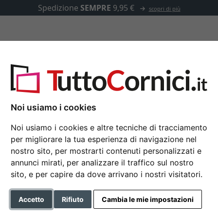
Spedizione
SEMPRE
9,95 €
scopri di più
u misura
Passepartout
Accessori
w
Noi usiamo i cookies
Noi usiamo i cookies e altre tecniche di tracciamento
Cornice barocca Hea
per migliorare la tua esperienza di navigazione nel
15x15 cm | dorato | Vetro st
nostro sito, per mostrarti contenuti personalizzati e
annunci mirati, per analizzare il traffico sul nostro
Formato
sito, e per capire da dove arrivano i nostri visitatori.
Colore
Accetto
Rifiuto
Cambia le mie impostazioni