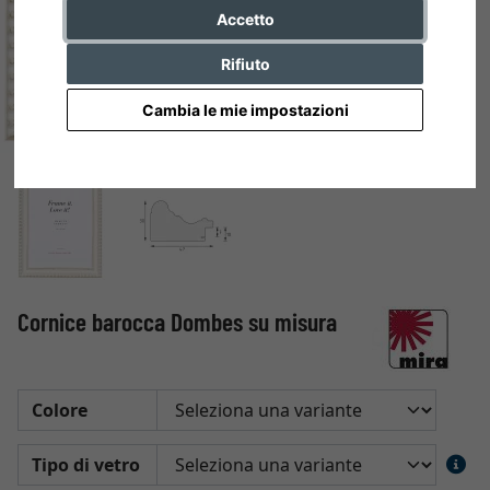
Accetto
Rifiuto
Cambia le mie impostazioni
Cornice barocca Dombes su misura
Colore
Tipo di vetro