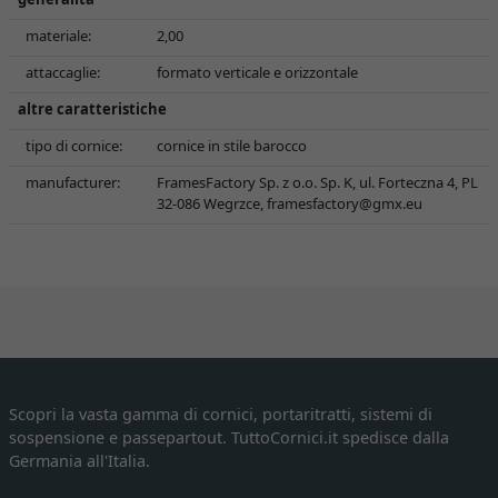
materiale:
2,00
attaccaglie:
formato verticale e orizzontale
altre caratteristiche
tipo di cornice:
cornice in stile barocco
manufacturer:
FramesFactory Sp. z o.o. Sp. K, ul. Forteczna 4, PL
32-086 Wegrzce,
framesfactory@gmx.eu
Scopri la vasta gamma di cornici, portaritratti, sistemi di
sospensione e passepartout. TuttoCornici.it spedisce dalla
Germania all'Italia.