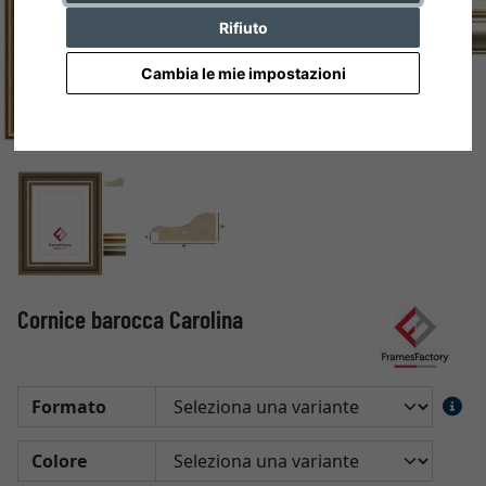
Rifiuto
Cambia le mie impostazioni
Cornice barocca Carolina
Formato
Colore