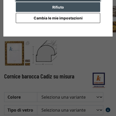
Rifiuto
Cambia le mie impostazioni
Cornice barocca Cadiz su misura
Colore
Tipo di vetro