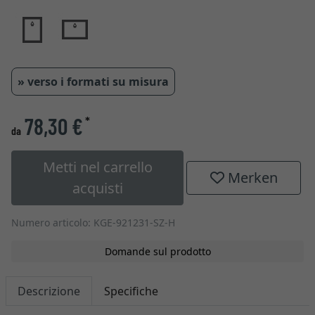
» verso i formati su misura
78,30 €
*
da
Metti nel carrello
Merken
acquisti
Numero articolo: KGE-921231-SZ-H
Domande sul prodotto
Descrizione
Specifiche