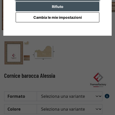
Rifiuto
Cambia le mie impostazioni
Cornice barocca Alessia
Formato
Colore