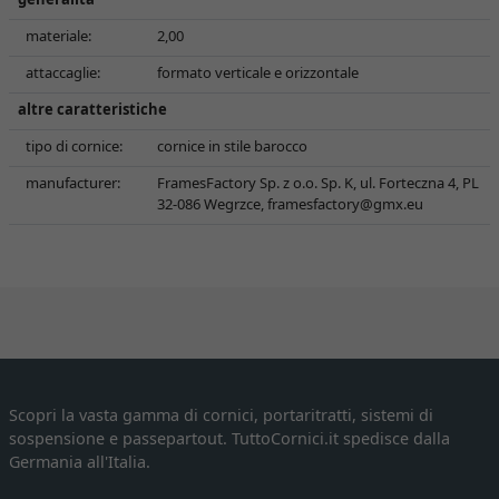
materiale:
2,00
attaccaglie:
formato verticale e orizzontale
altre caratteristiche
tipo di cornice:
cornice in stile barocco
manufacturer:
FramesFactory Sp. z o.o. Sp. K, ul. Forteczna 4, PL
32-086 Wegrzce,
framesfactory@gmx.eu
Scopri la vasta gamma di cornici, portaritratti, sistemi di
sospensione e passepartout. TuttoCornici.it spedisce dalla
Germania all'Italia.