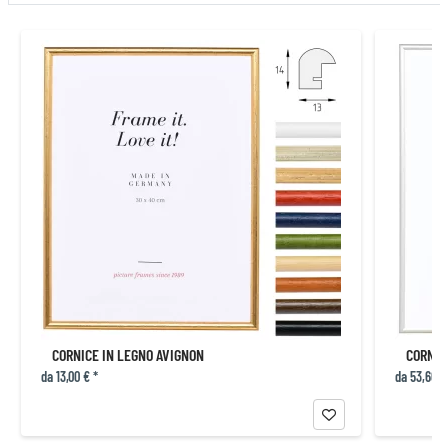
CORNICE IN LEGNO AVIGNON
CORNIC
da 13,00 € *
da 53,60 €