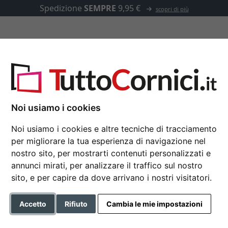
Spedizione
SEMPRE
9,95 €
scopri di più
u misura
Passepartout
Accessori
icana Iguas
Noi usiamo i cookies
Noi usiamo i cookies e altre tecniche di tracciamento
Cornice a cassetta a
per migliorare la tua esperienza di navigazione nel
nostro sito, per mostrarti contenuti personalizzati e
40x40 cm | nero opaco | Corn
annunci mirati, per analizzare il traffico sul nostro
posteriore)
sito, e per capire da dove arrivano i nostri visitatori.
Formato
Accetto
Rifiuto
Cambia le mie impostazioni
Colore