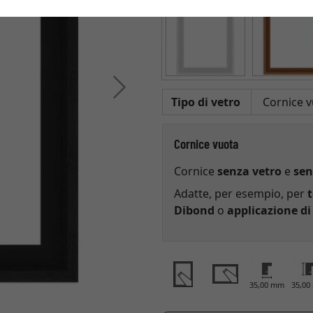
Avanti
Tipo di vetro
Cornice vuota
Cornice
senza vetro
e
sen
Adatte, per esempio, per
t
Dibond
o
applicazione di
35,00 mm
35,0