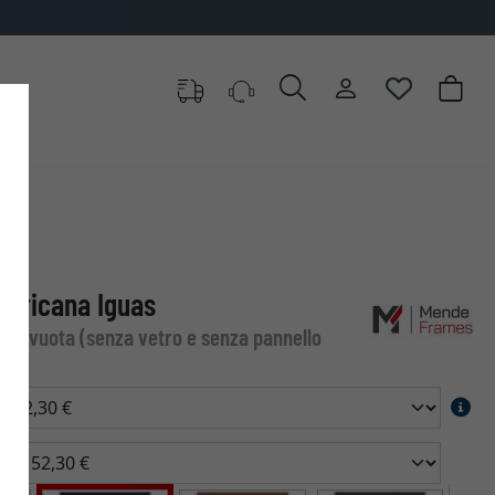
mericana Iguas
ice vuota (senza vetro e senza pannello