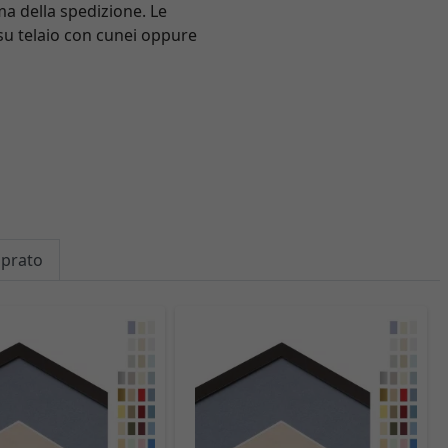
ma della spedizione. Le
 su telaio con cunei oppure
mprato