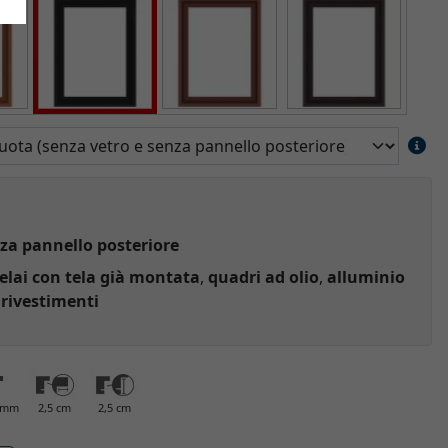
za pannello posteriore
elai con tela già montata
,
quadri ad olio
,
alluminio
 rivestimenti
0 mm
2,5 cm
2,5 cm