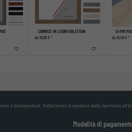
AMAT
CORNICE IN LEGNO GOLESTAN
da 30,00 € *
da 10,40 € *
ione e passepartout. TuttoCornici.it spedisce dalla Germania all'Ita
Modalità di pagament