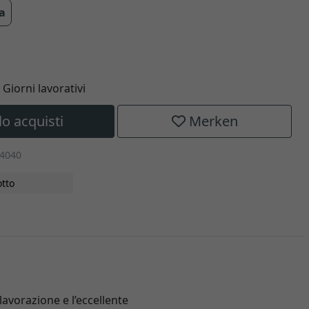
ra
5 Giorni lavorativi
lo acquisti
Merken
-4040
tto
lavorazione e l’eccellente