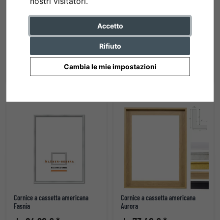
nostri visitatori.
Accetto
Cornice a cassetta americana
Cornice a cassetta americana Tilo
Tilia in legno di tiglio
in legno di tiglio
Rifiuto
da 62,00 € *
da 62,00 € *
Cambia le mie impostazioni
Cornice a cassetta americana
Cornice a cassetta americana
Fasnia
Aurora