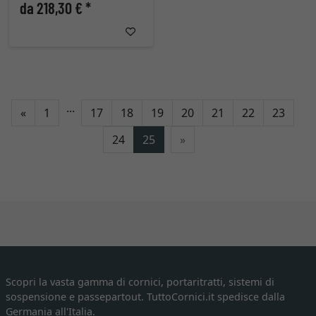
da 218,30 € *
...
Indietro
«
1
17
18
19
20
21
22
23
24
25
»
Scopri la vasta gamma di cornici, portaritratti, sistemi di
sospensione e passepartout. TuttoCornici.it spedisce dalla
Germania all'Italia.