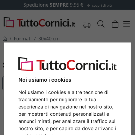
izione
SEMPRE
9,95 €
✓
500
scopri di più
Formati
30x40 cm
30x40 cm
Noi usiamo i cookies
Articoli più popolari
Noi usiamo i cookies e altre tecniche di
tracciamento per migliorare la tua
esperienza di navigazione nel nostro sito,
per mostrarti contenuti personalizzati e
annunci mirati, per analizzare il traffico sul
nostro sito, e per capire da dove arrivano i