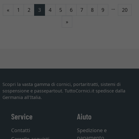
...
Indietro
«
1
2
3
4
5
6
7
8
9
20
Avanti
»
Scopri la vasta gamma di cornici, portaritratti, sistemi di
sospensione e passepartout. TuttoCornici.it spedisce dalla
Germania all'Italia.
Service
Aiuto
Contatti
Spedizione e
pagamento