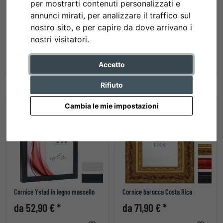
per mostrarti contenuti personalizzati e
annunci mirati, per analizzare il traffico sul
nostro sito, e per capire da dove arrivano i
Cornice in legno Toulouse
Cornice in legno Golestan
nostri visitatori.
da 44,10 € *
da 34,30 € *
Accetto
Rifiuto
Cambia le mie impostazioni
Cornice Ystad in legno massello
Cornice barocca Costa Rica
da 52,90 € *
da 71,90 € *