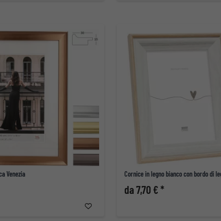
ica Venezia
Cornice in legno bianco con bordo di l
da 7,70 € *