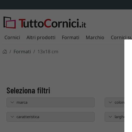
Cornici
Altri prodotti
Formati
Marchio
Cornici s
Formati
13x18 cm
marca
colore
caratteristica
larghezza 