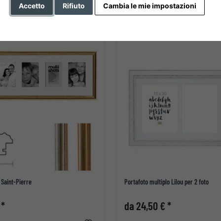
Accetto
Rifiuto
Cambia le mie impostazioni
 Saint-Pierre
Portafoto multiplo Lilou per 2 foto
 *
da 24,50 € *