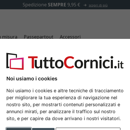
✓
500.000 articoli tra cui scegliere
u misura
Passepartout
Accessori
13x18 cm
Noi usiamo i cookies
Noi usiamo i cookies e altre tecniche di tracciamento
per migliorare la tua esperienza di navigazione nel
tipo di cornice
nostro sito, per mostrarti contenuti personalizzati e
annunci mirati, per analizzare il traffico sul nostro
del profilo
dorso con piede
sito, e per capire da dove arrivano i nostri visitatori.