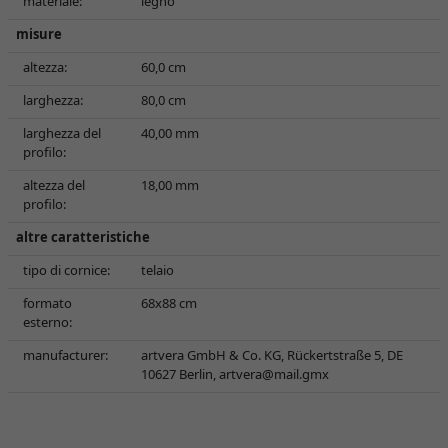
materiale:
legno
misure
altezza:
60,0 cm
larghezza:
80,0 cm
larghezza del
40,00 mm
profilo:
altezza del
18,00 mm
profilo:
altre caratteristiche
tipo di cornice:
telaio
formato
68x88 cm
esterno:
manufacturer:
artvera GmbH & Co. KG, Rückertstraße 5, DE
10627 Berlin,
artvera@mail.gmx