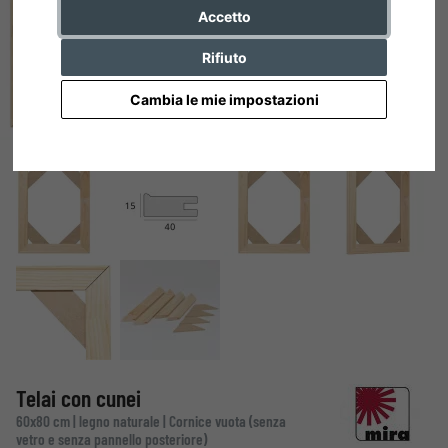
Accetto
Rifiuto
Cambia le mie impostazioni
Telai con cunei
60x80 cm | legno naturale | Cornice vuota (senza
vetro e senza pannello posteriore)