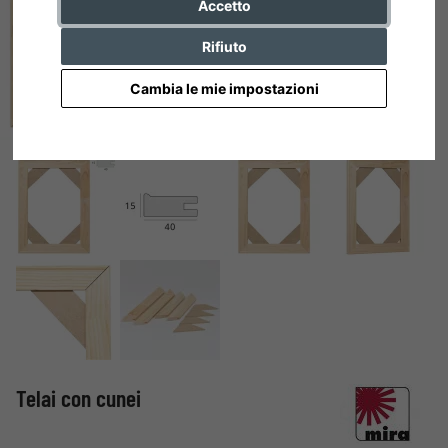
Accetto
Rifiuto
Cambia le mie impostazioni
Telai con cunei