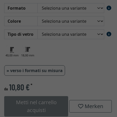
Formato
Colore
Tipo di vetro
40,00 mm
18,00 mm
» verso i formati su misura
10,80 €
*
da
Metti nel carrello
Merken
acquisti