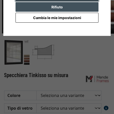
Rifiuto
Cambia le mie impostazioni
Specchiera Tinkisso su misura
Colore
Tipo di vetro