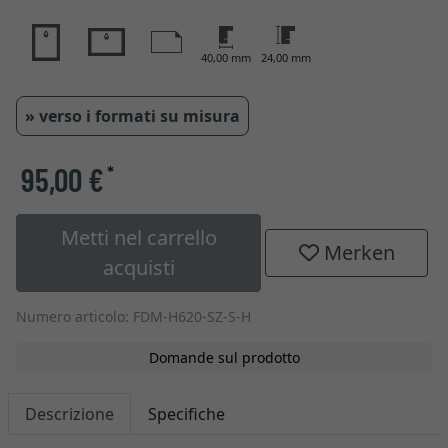
40,00 mm
24,00 mm
» verso i formati su misura
95,00 €
*
Metti nel carrello
Merken
acquisti
Numero articolo: FDM-H620-SZ-S-H
Domande sul prodotto
Descrizione
Specifiche