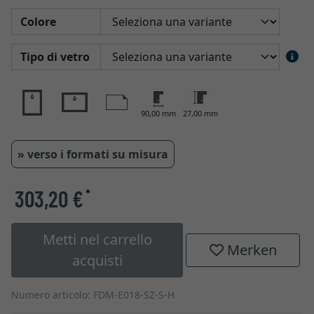
Colore
Tipo di vetro
90,00 mm
27,00 mm
» verso i formati su misura
303,20 €
*
Metti nel carrello
Merken
acquisti
Numero articolo: FDM-E018-SZ-S-H