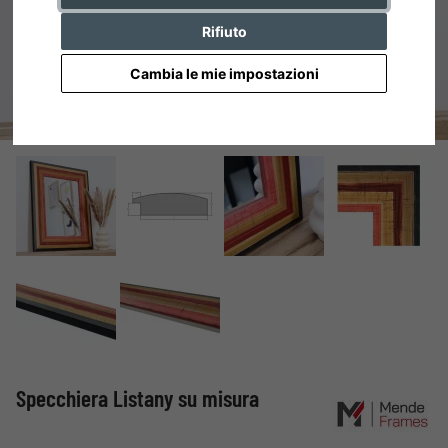
Rifiuto
Cambia le mie impostazioni
Specchiera Listany su misura