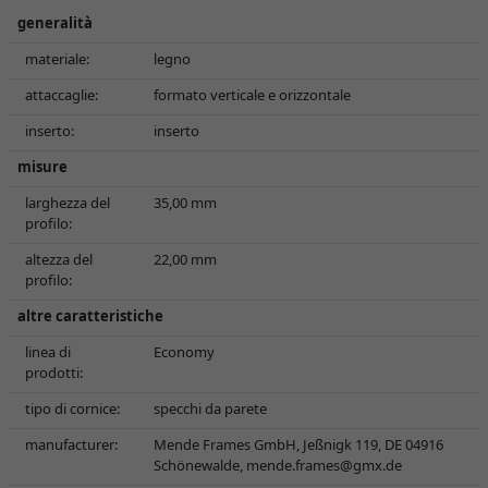
generalità
materiale:
legno
attaccaglie:
formato verticale e orizzontale
inserto:
inserto
misure
larghezza del
35,00 mm
profilo:
altezza del
22,00 mm
profilo:
altre caratteristiche
linea di
Economy
prodotti:
tipo di cornice:
specchi da parete
manufacturer:
Mende Frames GmbH, Jeßnigk 119, DE 04916
Schönewalde,
mende.frames@gmx.de