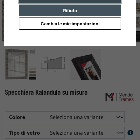
Rifiuto
Cambia le mie impostazioni
Specchiera Kalandula su misura
Colore
Tipo di vetro