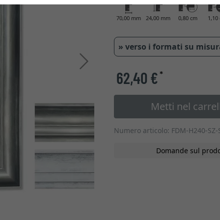
70,00 mm
24,00 mm
0,80 cm
1,10
» verso i formati su misu
Avanti
62,40 €
*
Metti nel carrel
Numero articolo: FDM-H240-SZ-
Domande sul prodo