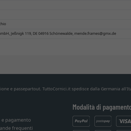
chio
mbH, Jeßnigk 119, DE 04916 Schönewalde,
mende.frames@gmx.de
ione e passepartout. TuttoCornici.it spedisce dalla Germania all'Ita
Modalità di pagament
e e pagamento
ande frequenti