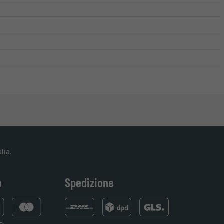
lia.
o
Spedizione