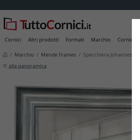
Cornici
Altri prodotti
Formati
Marchio
Cornici s
Marchio
Mende Frames
Specchiera Johannesbur
alla panoramica