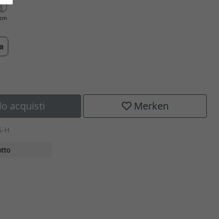
 cm
ra
lo acquisti
Merken
S-H
tto