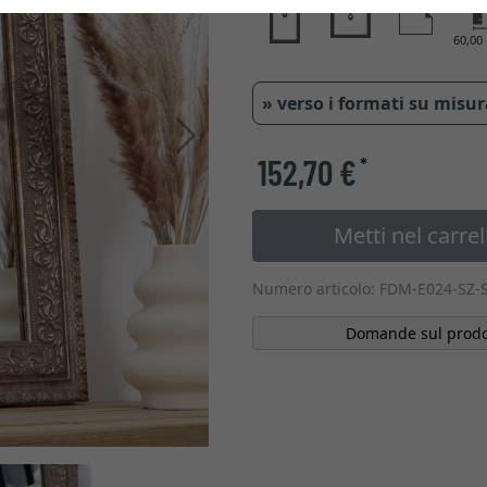
60,0
» verso i formati su misu
Avanti
152,70 €
*
Metti nel carrel
Numero articolo: FDM-E024-SZ-
Domande sul prodo