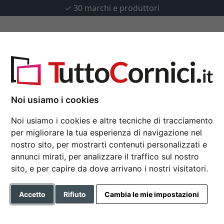
✓
30 marchi e produttori
u misura
Passepartout
Accessori
ura
Noi usiamo i cookies
Noi usiamo i cookies e altre tecniche di tracciamento
per migliorare la tua esperienza di navigazione nel
Specchiera Fomat su
nostro sito, per mostrarti contenuti personalizzati e
annunci mirati, per analizzare il traffico sul nostro
sito, e per capire da dove arrivano i nostri visitatori.
Colore
Accetto
Rifiuto
Cambia le mie impostazioni
Tipo di vetro