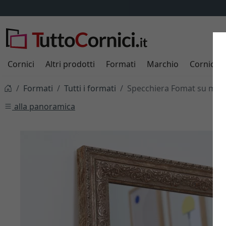
Cornici
Altri prodotti
Formati
Marchio
Cornici s
Formati
Tutti i formati
Specchiera Fomat su mis
alla panoramica