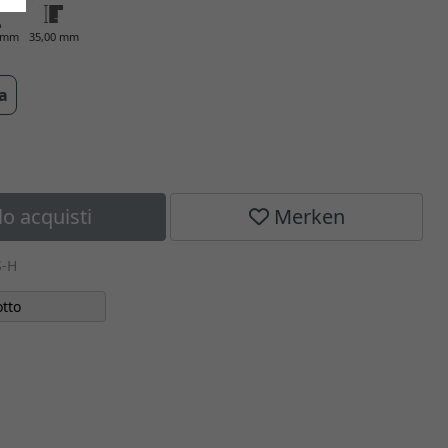
0 mm
35,00 mm
ra
lo acquisti
Merken
S-H
tto