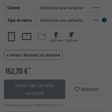
Colore
Tipo di vetro
60,00 mm
35,00 mm
» verso i formati su misura
152,70 €
*
Metti nel carrello
Merken
acquisti
Numero articolo: FDM-E024-SZ-S-H