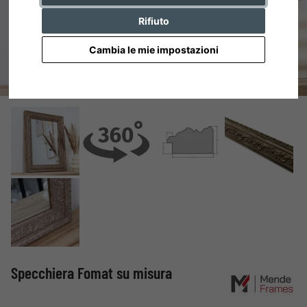
Rifiuto
Cambia le mie impostazioni
Specchiera Fomat su misura