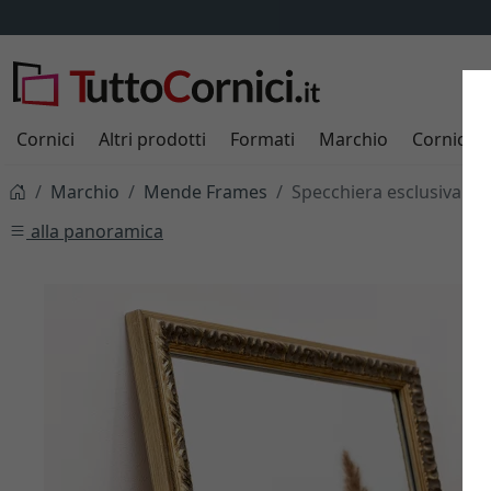
Cornici
Altri prodotti
Formati
Marchio
Cornici s
Marchio
Mende Frames
Specchiera esclusiva Sh
alla panoramica