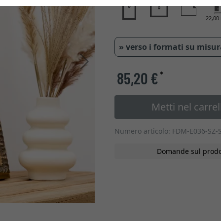
22,0
» verso i formati su misu
Avanti
85,20 €
*
Metti nel carrel
Numero articolo: FDM-E036-SZ-
Domande sul prodo