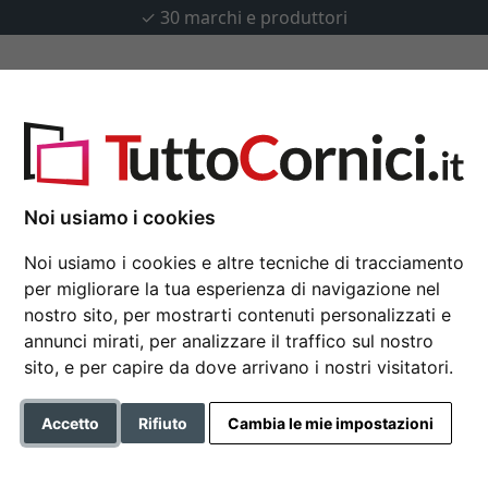
✓
30 marchi e produttori
u misura
Passepartout
Accessori
ab su misura
Noi usiamo i cookies
Noi usiamo i cookies e altre tecniche di tracciamento
per migliorare la tua esperienza di navigazione nel
Specchiera esclusiva
nostro sito, per mostrarti contenuti personalizzati e
annunci mirati, per analizzare il traffico sul nostro
sito, e per capire da dove arrivano i nostri visitatori.
Colore
Accetto
Rifiuto
Cambia le mie impostazioni
Tipo di vetro