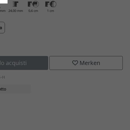
0 mm
24,00 mm
0,6 cm
1 cm
ra
lo acquisti
Merken
S-H
tto