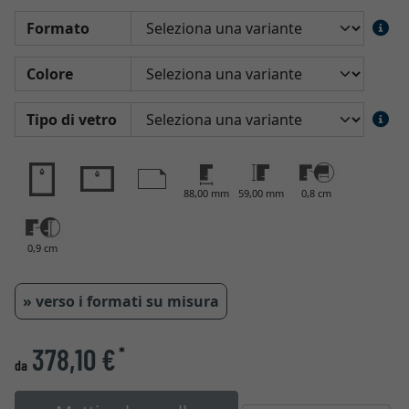
Formato
Colore
Tipo di vetro
88,00 mm
59,00 mm
0,8 cm
0,9 cm
» verso i formati su misura
378,10 €
*
da