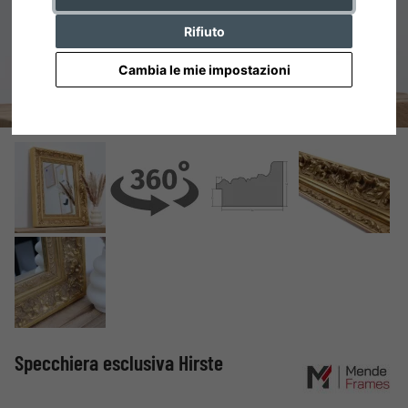
Rifiuto
Cambia le mie impostazioni
Specchiera esclusiva Hirste