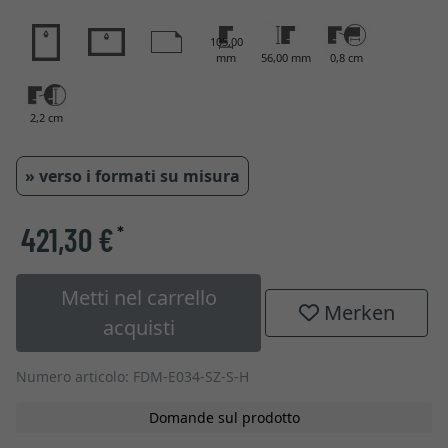
105,00
mm
56,00 mm
0,8 cm
2,2 cm
» verso i formati su misura
421,30 €
*
Metti nel carrello
Merken
acquisti
Numero articolo: FDM-E034-SZ-S-H
Domande sul prodotto