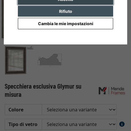
Rifiuto
Cambia le mie impostazioni
Specchiera esclusiva Glymur su
misura
Colore
Tipo di vetro