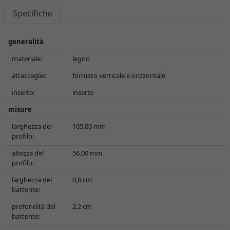
Specifiche
generalità
materiale:
legno
attaccaglie:
formato verticale e orizzontale
inserto:
inserto
misure
larghezza del
105,00 mm
profilo:
altezza del
56,00 mm
profilo:
larghezza del
0,8 cm
battente:
profondità del
2,2 cm
battente: