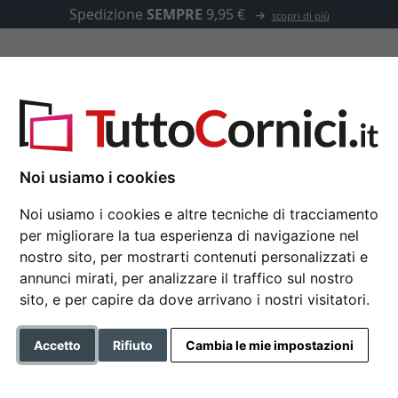
Spedizione
SEMPRE
9,95 €
scopri di più
u misura
Passepartout
Accessori
Noi usiamo i cookies
Noi usiamo i cookies e altre tecniche di tracciamento
per migliorare la tua esperienza di navigazione nel
Specchiera Wadi
nostro sito, per mostrarti contenuti personalizzati e
annunci mirati, per analizzare il traffico sul nostro
sito, e per capire da dove arrivano i nostri visitatori.
Formato
Accetto
Rifiuto
Cambia le mie impostazioni
Colore