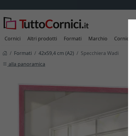
Cornici
Altri prodotti
Formati
Marchio
Cornici s
Formati
42x59,4 cm (A2)
Specchiera Wadi
alla panoramica