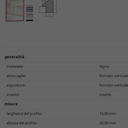
generalità
materiale:
legno
attaccaglie:
formato verticale
espositore:
formato verticale
inserto:
inserto
misure
larghezza del profilo:
16,00 mm
altezza del profilo:
20,00 mm