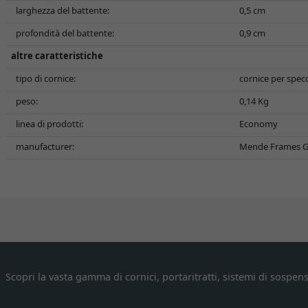
larghezza del battente:
0,5 cm
profondità del battente:
0,9 cm
altre caratteristiche
tipo di cornice:
cornice per spec
peso:
0,14 Kg
linea di prodotti:
Economy
manufacturer:
Mende Frames G
Scopri la vasta gamma di cornici, portaritratti, sistemi di sospens