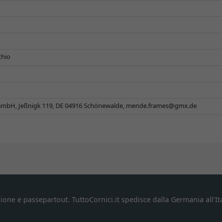
chio
mbH, Jeßnigk 119, DE 04916 Schönewalde,
mende.frames@gmx.de
ione e passepartout. TuttoCornici.it spedisce dalla Germania all'Ita