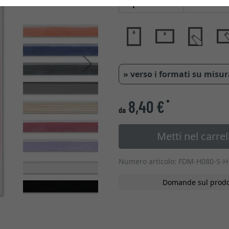
Tipo di vetro
Avanti
» verso i formati su misu
8,40 €
*
da
Metti nel carrel
Numero articolo: FDM-H080-S-H
Domande sul prodo