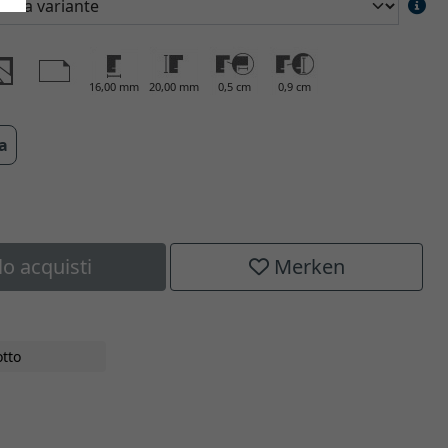
16,00 mm
20,00 mm
0,5 cm
0,9 cm
ra
lo acquisti
Merken
tto