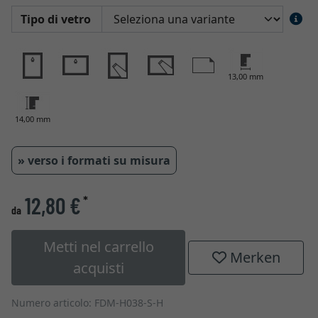
Tipo di vetro
13,00 mm
14,00 mm
» verso i formati su misura
12,80 €
*
da
Metti nel carrello
Merken
acquisti
Numero articolo: FDM-H038-S-H