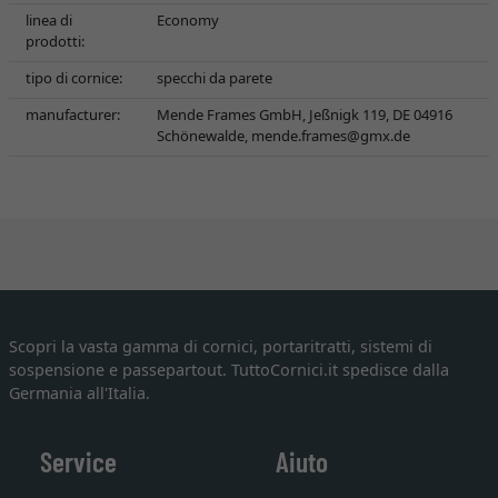
linea di
Economy
prodotti:
tipo di cornice:
specchi da parete
manufacturer:
Mende Frames GmbH, Jeßnigk 119, DE 04916
Schönewalde,
mende.frames@gmx.de
Scopri la vasta gamma di cornici, portaritratti, sistemi di
sospensione e passepartout. TuttoCornici.it spedisce dalla
Germania all'Italia.
Service
Aiuto