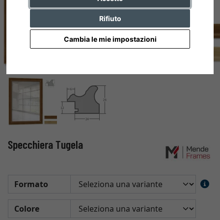
Rifiuto
Cambia le mie impostazioni
Specchiera Tugela
Formato
Colore