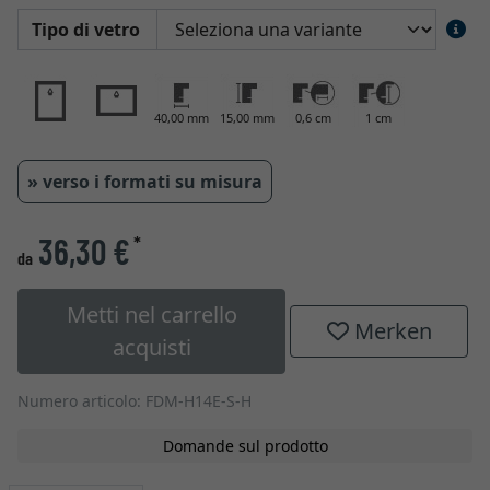
Tipo di vetro
40,00 mm
15,00 mm
0,6 cm
1 cm
» verso i formati su misura
36,30 €
*
da
Metti nel carrello
Merken
acquisti
Numero articolo: FDM-H14E-S-H
Domande sul prodotto