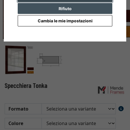
Rifiuto
Cambia le mie impostazioni
Specchiera Tonka
Formato
Colore