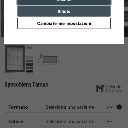
Rifiuto
Cambia le mie impostazioni
Specchiera Tarsus
Formato
Colore