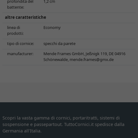
profondità del
1,2 cm
battente:
altre caratteristiche
linea di
Economy
prodotti:
tipo di cornice:
specchi da parete
manufacturer:
Mende Frames GmbH, Jeßnigk 119, DE 04916
Schönewalde,
mende.frames@gmx.de
Scopri la vasta gamma di cornici, portaritratti, sistemi di
sospensione e passepartout. TuttoCornici.it spedisce dalla
Germania all'Italia.