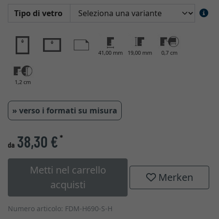
Tipo di vetro
41,00 mm
19,00 mm
0,7 cm
1,2 cm
» verso i formati su misura
38,30 €
*
da
Metti nel carrello
Merken
acquisti
Numero articolo: FDM-H690-S-H