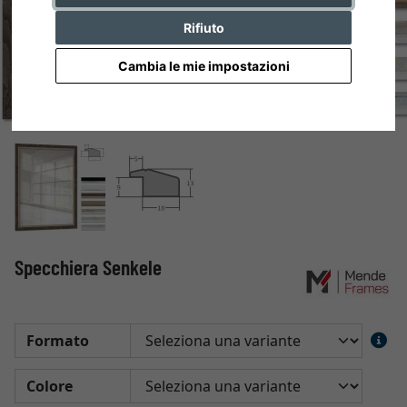
Rifiuto
Cambia le mie impostazioni
Specchiera Senkele
Formato
Colore