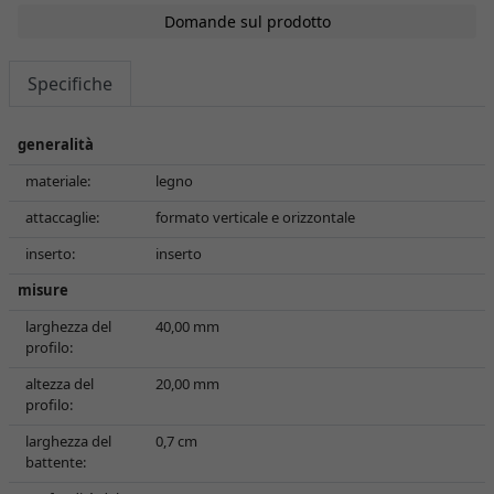
Domande sul prodotto
Specifiche
generalità
materiale:
legno
attaccaglie:
formato verticale e orizzontale
inserto:
inserto
misure
larghezza del
40,00 mm
profilo:
altezza del
20,00 mm
profilo:
larghezza del
0,7 cm
battente: