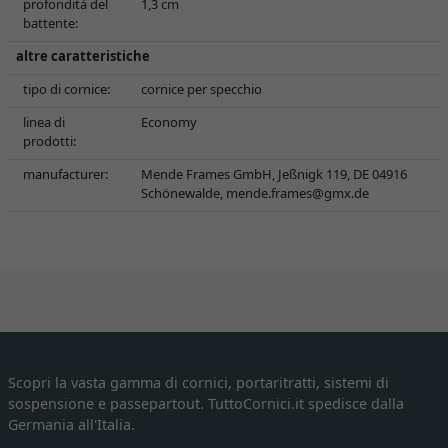
profondità del
1,3 cm
battente:
altre caratteristiche
tipo di cornice:
cornice per specchio
linea di
Economy
prodotti:
manufacturer:
Mende Frames GmbH, Jeßnigk 119, DE 04916
Schönewalde,
mende.frames@gmx.de
Scopri la vasta gamma di cornici, portaritratti, sistemi di
sospensione e passepartout. TuttoCornici.it spedisce dalla
Germania all'Italia.