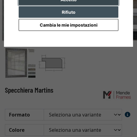
Rifiuto
Cambia le mie impostazioni
Specchiera Martins
Formato
Colore