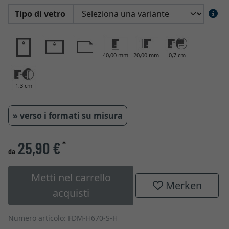
Tipo di vetro
40,00 mm
20,00 mm
0,7 cm
1,3 cm
» verso i formati su misura
25,90 €
*
da
Metti nel carrello
Merken
acquisti
Numero articolo: FDM-H670-S-H