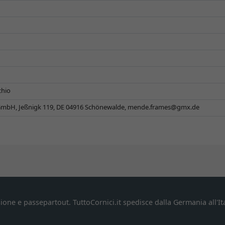
chio
mbH, Jeßnigk 119, DE 04916 Schönewalde,
mende.frames@gmx.de
ione e passepartout. TuttoCornici.it spedisce dalla Germania all'Ita