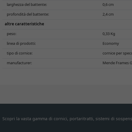
larghezza del battente:
0,6 cm
profondità del battente:
2,4 cm
altre caratteristiche
peso:
0,33 Kg
linea di prodotti:
Economy
tipo di cornice:
cornice per spec
manufacturer:
Mende Frames G
Scopri la vasta gamma di cornici, portaritratti, sistemi di sospens