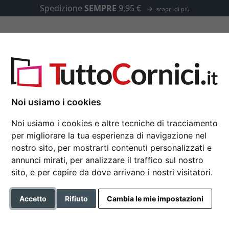
Spedizione
SEMPRE
9,95 €
scopri di più
u misura
Passepartout
Accessori
Noi usiamo i cookies
Noi usiamo i cookies e altre tecniche di tracciamento
per migliorare la tua esperienza di navigazione nel
Specchiera Mareb
nostro sito, per mostrarti contenuti personalizzati e
annunci mirati, per analizzare il traffico sul nostro
sito, e per capire da dove arrivano i nostri visitatori.
Formato
Accetto
Rifiuto
Cambia le mie impostazioni
Colore