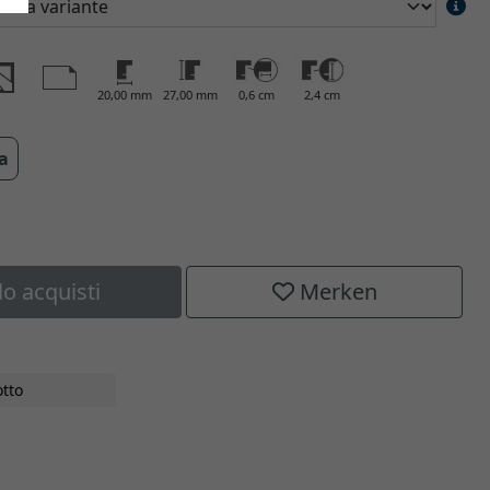
20,00 mm
27,00 mm
0,6 cm
2,4 cm
ra
lo acquisti
Merken
tto