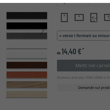
Tipo di vetro
Avanti
» verso i formati su misu
14,40 €
*
da
Metti nel carrel
Numero articolo: FDM-H960-S-H
Domande sul prodo