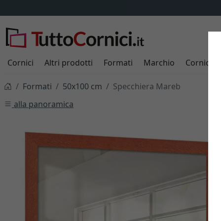
Cornici
Altri prodotti
Formati
Marchio
Cornici s
Formati
50x100 cm
Specchiera Mareb
alla panoramica