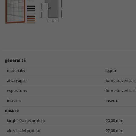
generalità
materiale:
legno
attaccaglie:
formato verticale
espositore:
formato verticale
inserto:
inserto
misure
larghezza del profilo:
20,00 mm
altezza del profilo:
27,00 mm