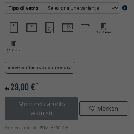
Tipo di vetro
35,00 mm
22,00 mm
» verso i formati su misura
29,00 €
*
da
Metti nel carrello
Merken
acquisti
Numero articolo: FDM-H650-S-H