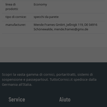
linea di
Economy
prodotti:
tipo di cornice:
specchi da parete
manufacturer:
Mende Frames GmbH, Jeßnigk 119, DE 04916
Schönewalde,
mende.frames@gmx.de
Scopri la vasta gamma di cornici, portaritratti, sistemi di
sospensione e passepartout. TuttoCornici.it spedisce dalla
Germania all'Italia.
Service
Aiuto