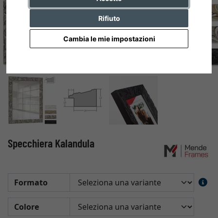
Rifiuto
Cambia le mie impostazioni
Specchiera Kalandula
Formato
Colore