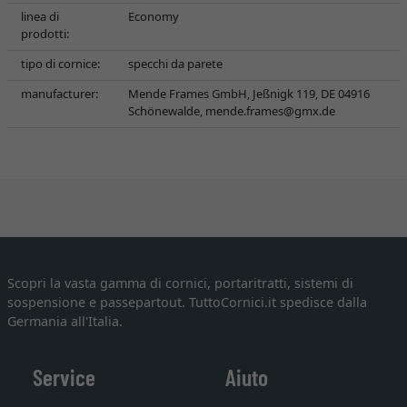
linea di
Economy
prodotti:
tipo di cornice:
specchi da parete
manufacturer:
Mende Frames GmbH, Jeßnigk 119, DE 04916
Schönewalde,
mende.frames@gmx.de
Scopri la vasta gamma di cornici, portaritratti, sistemi di
sospensione e passepartout. TuttoCornici.it spedisce dalla
Germania all'Italia.
Service
Aiuto