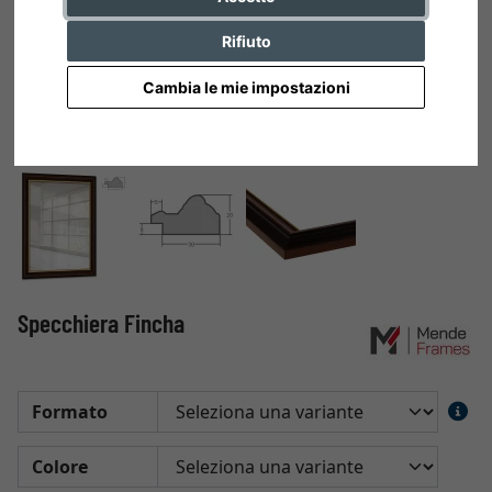
Rifiuto
Cambia le mie impostazioni
Specchiera Fincha
Formato
Colore