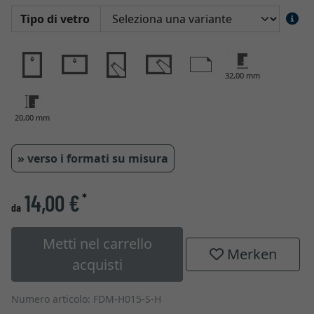
Tipo di vetro
32,00 mm
20,00 mm
» verso i formati su misura
14,00 €
*
da
Metti nel carrello
Merken
acquisti
Numero articolo: FDM-H015-S-H