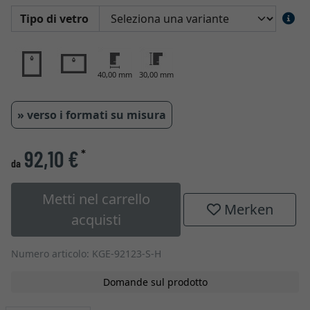
Tipo di vetro
40,00 mm
30,00 mm
» verso i formati su misura
92,10 €
*
da
Metti nel carrello
Merken
acquisti
Numero articolo: KGE-92123-S-H
Domande sul prodotto