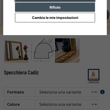
Rifiuto
Cambia le mie impostazioni
Specchiera Cadiz
Formato
Colore