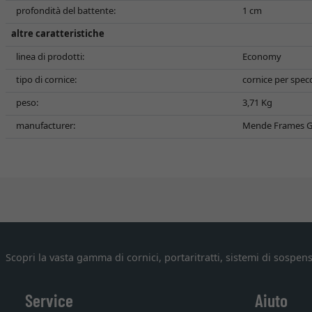
profondità del battente:
1 cm
altre caratteristiche
linea di prodotti:
Economy
tipo di cornice:
cornice per spec
peso:
3,71 Kg
manufacturer:
Mende Frames G
Scopri la vasta gamma di cornici, portaritratti, sistemi di sospens
Service
Aiuto