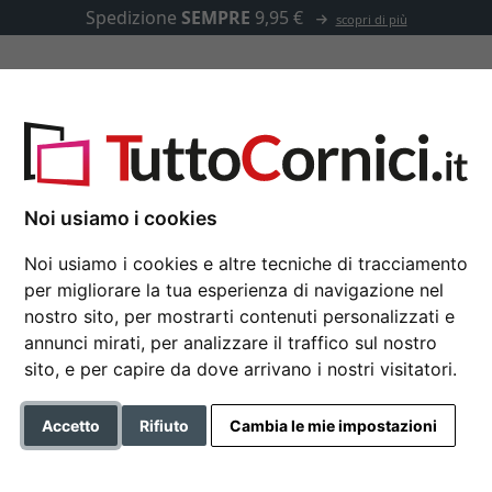
Spedizione
SEMPRE
9,95 €
scopri di più
u misura
Passepartout
Accessori
Noi usiamo i cookies
Noi usiamo i cookies e altre tecniche di tracciamento
per migliorare la tua esperienza di navigazione nel
Specchiera Boti
nostro sito, per mostrarti contenuti personalizzati e
annunci mirati, per analizzare il traffico sul nostro
sito, e per capire da dove arrivano i nostri visitatori.
Formato
Accetto
Rifiuto
Cambia le mie impostazioni
Colore