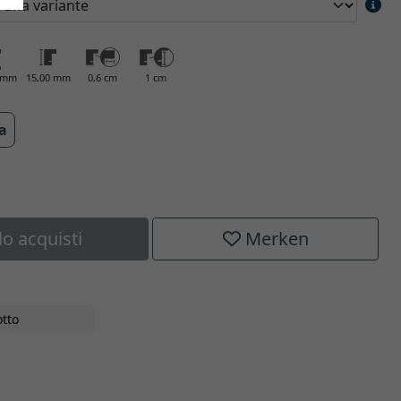
0 mm
15,00 mm
0,6 cm
1 cm
ra
lo acquisti
Merken
tto