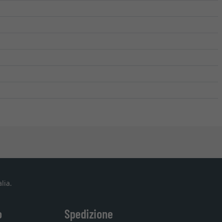
lia.
o
Spedizione