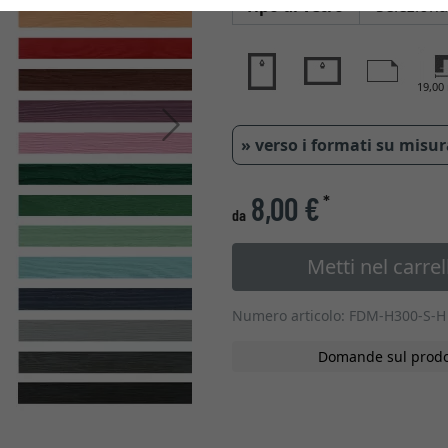
Tipo di vetro
19,0
Avanti
» verso i formati su misu
8,00 €
*
da
Metti nel carrel
Numero articolo: FDM-H300-S-H
Domande sul prodo