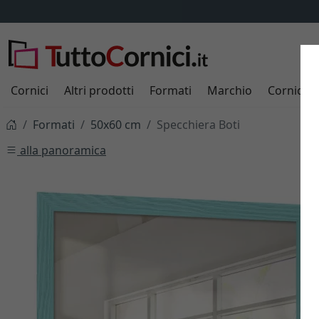
Cornici
Altri prodotti
Formati
Marchio
Cornici s
Formati
50x60 cm
Specchiera Boti
alla panoramica