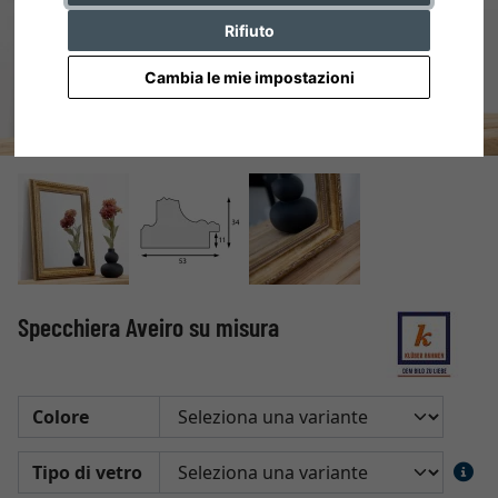
Rifiuto
Cambia le mie impostazioni
Specchiera Aveiro su misura
Colore
Tipo di vetro