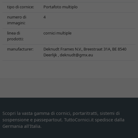
tipo di cornice:
Portafoto multiplo
numero di
4
immagini:
linea di
cornici multiple
prodotti:
manufacturer:
Deknudt Frames N.V., Breestraat 31A, BE 8540
Deerlijk ,
deknudt@gmx.eu
Scopri la vasta gamma di cornici, portaritratti, sistemi di
sospensione e passepartout. TuttoCornici.it spedisce dalla
Germania all'Italia.