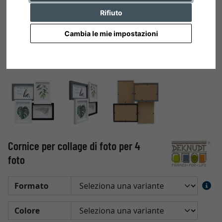
Rifiuto
Cambia le mie impostazioni
Cornice per collage di foto per 4
foto
Formato
Colore