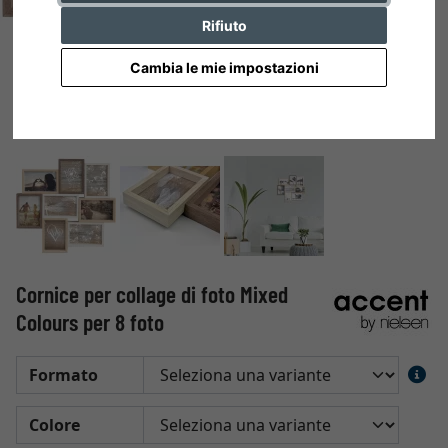
Rifiuto
Cambia le mie impostazioni
Cornice per collage di foto Mixed
Colours per 8 foto
Formato
Colore