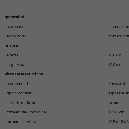
generalità
materiale:
materiale si
espositore:
formato ori
misure
altezza:
10,0 cm
larghezza:
15,0 cm
altre caratteristiche
materiale schienale:
Kunststoff
tipo di cornice:
espositori i
linea di prodotti:
cornici
formato dell'immagine:
10x15 cm
formato esterno:
10,5 x 15 x 