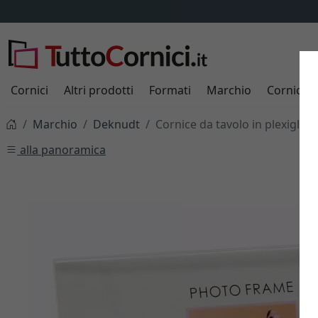
Cornici
Altri prodotti
Formati
Marchio
Cornici s
Marchio
Deknudt
Cornice da tavolo in plexigla
alla panoramica