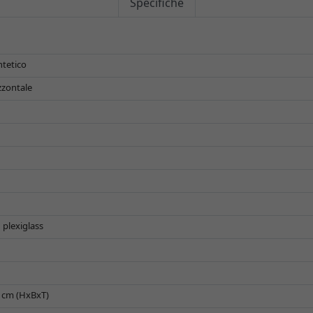
Specifiche
ntetico
zzontale
n plexiglass
3 cm (HxBxT)