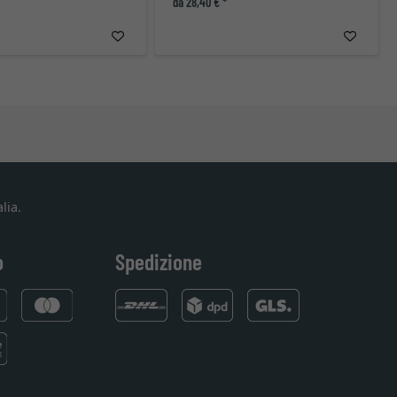
da 28,40 € *
lia.
o
Spedizione