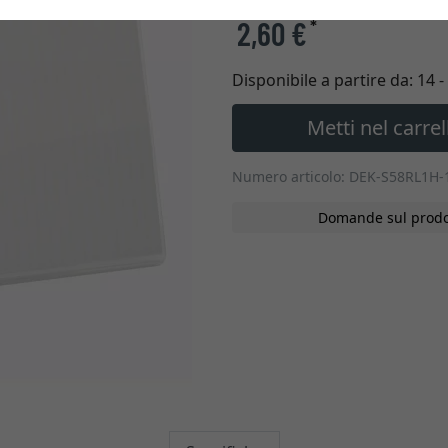
2,60 €
*
Disponibile a partire da:
14 -
Metti nel carrel
Numero articolo: DEK-S58RL1H-
Domande sul prodo