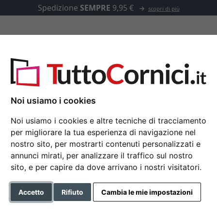
Spedizione
SEMPRE
9,95 €
scopri di più
u misura
Passepartout
Accessori
s con appoggio, formato orizzontale
Noi usiamo i cookies
Noi usiamo i cookies e altre tecniche di tracciamento
Cornice da tavolo in 
per migliorare la tua esperienza di navigazione nel
nostro sito, per mostrarti contenuti personalizzati e
orizzontale
annunci mirati, per analizzare il traffico sul nostro
10x15 cm | trasparente
sito, e per capire da dove arrivano i nostri visitatori.
Formato
Accetto
Rifiuto
Cambia le mie impostazioni
Colore