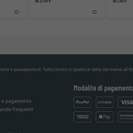
da 23,40 € *
da 2,60 € *
ione e passepartout. TuttoCornici.it spedisce dalla Germania all'Ita
Modalità di pagament
e e pagamento
ande frequenti