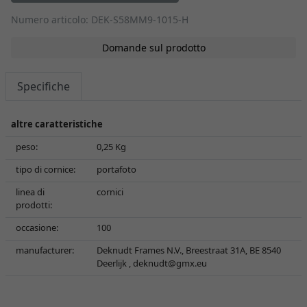
Numero articolo: DEK-S58MM9-1015-H
Domande sul prodotto
Specifiche
altre caratteristiche
peso:
0,25 Kg
tipo di cornice:
portafoto
linea di
cornici
prodotti:
occasione:
100
manufacturer:
Deknudt Frames N.V., Breestraat 31A, BE 8540
Deerlijk ,
deknudt@gmx.eu