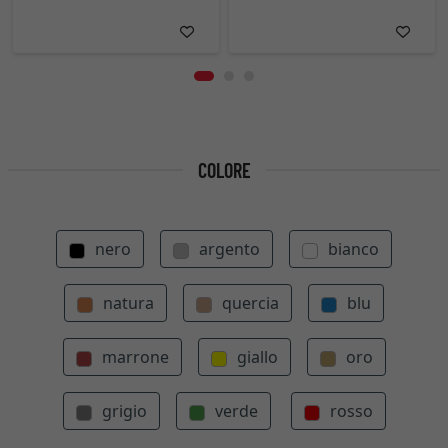
COLORE
nero
argento
bianco
natura
quercia
blu
marrone
giallo
oro
grigio
verde
rosso