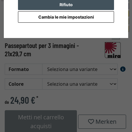
Rifiuto
Cambia le mie impostazioni
Passepartout per 3 immagini -
21x29,7 cm
Formato
Colore
24,90 €
*
da
Metti nel carrello
Merken
acquisti