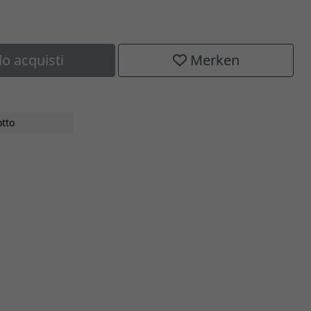
lo acquisti
Merken
tto