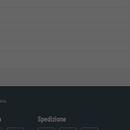
lia.
o
Spedizione