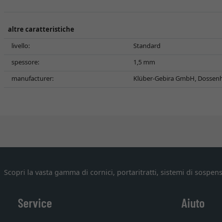
altre caratteristiche
livello:
Standard
spessore:
1,5 mm
manufacturer:
Klüber-Gebira GmbH, Dossenh
Scopri la vasta gamma di cornici, portaritratti, sistemi di sospens
Service
Aiuto