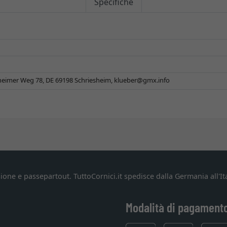
Specifiche
eimer Weg 78, DE 69198 Schriesheim,
klueber@gmx.info
ione e passepartout. TuttoCornici.it spedisce dalla Germania all'Ita
Modalità di pagament