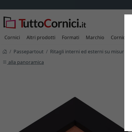
Cornici
Altri prodotti
Formati
Marchio
Cornici s
Passepartout
Ritagli interni ed esterni su misura
alla panoramica