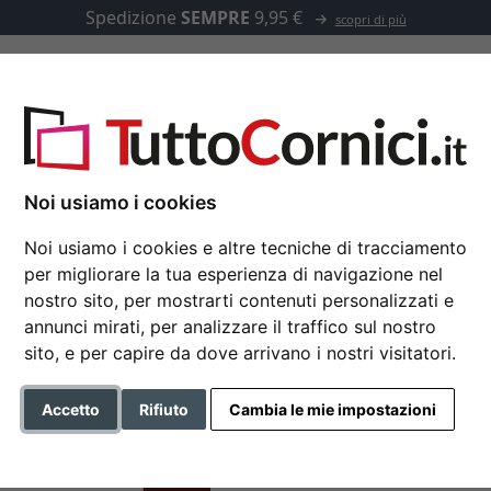
Spedizione
SEMPRE
9,95 €
scopri di più
u misura
Passepartout
Accessori
Passepartout in lino 1,5 mm su misura
Noi usiamo i cookies
Noi usiamo i cookies e altre tecniche di tracciamento
per migliorare la tua esperienza di navigazione nel
Passepartout in lino 
nostro sito, per mostrarti contenuti personalizzati e
annunci mirati, per analizzare il traffico sul nostro
sito, e per capire da dove arrivano i nostri visitatori.
Colore
Accetto
Rifiuto
Cambia le mie impostazioni
» verso i formati su misu