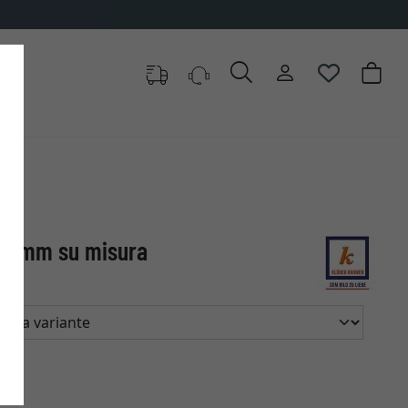
1,5 mm su misura
ra