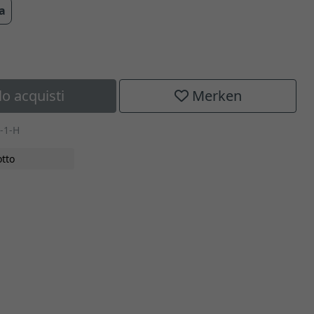
ra
lo acquisti
Merken
-1-H
tto