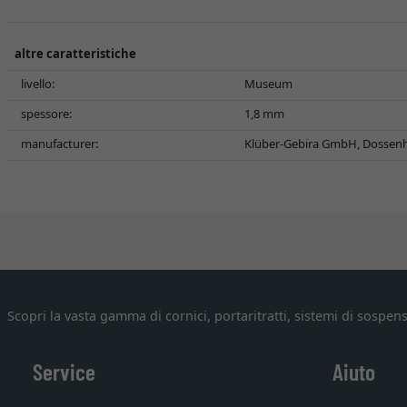
altre caratteristiche
livello:
Museum
spessore:
1,8 mm
manufacturer:
Klüber-Gebira GmbH, Dossenh
Scopri la vasta gamma di cornici, portaritratti, sistemi di sospens
Service
Aiuto