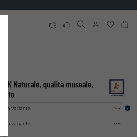
MSK Naturale, qualità museale,
zzato