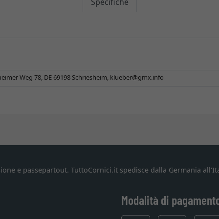
Specifiche
eimer Weg 78, DE 69198 Schriesheim,
klueber@gmx.info
ione e passepartout. TuttoCornici.it spedisce dalla Germania all'Ita
Modalità di pagament