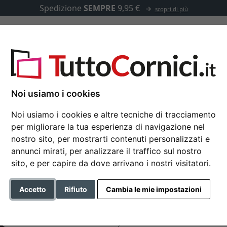
Spedizione
SEMPRE
9,95 €
scopri di più
u misura
Passepartout
Accessori
e, qualità museale, con ritaglio personalizzato
Noi usiamo i cookies
Noi usiamo i cookies e altre tecniche di tracciamento
per migliorare la tua esperienza di navigazione nel
Passepartout 1,8 mm 
nostro sito, per mostrarti contenuti personalizzati e
annunci mirati, per analizzare il traffico sul nostro
con ritaglio personali
sito, e per capire da dove arrivano i nostri visitatori.
Formato
Accetto
Rifiuto
Cambia le mie impostazioni
Colore