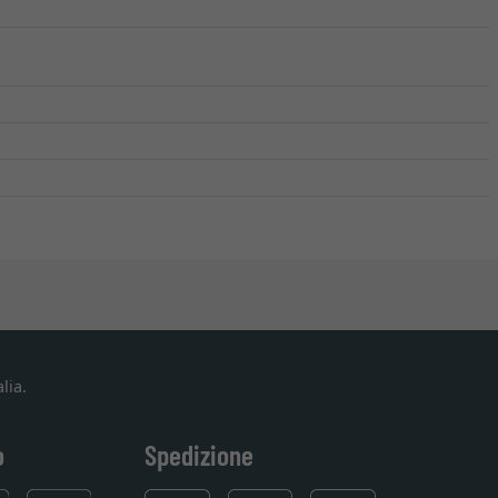
lia.
o
Spedizione