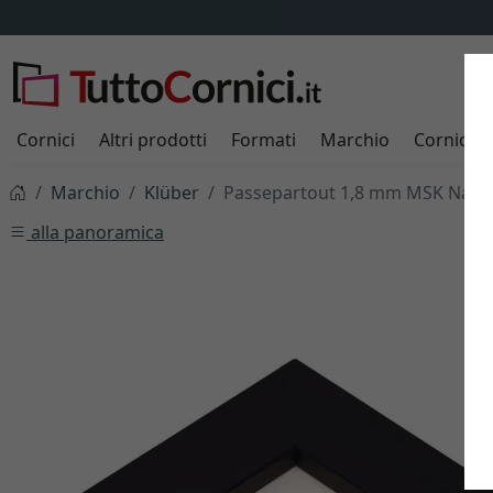
Cornici
Altri prodotti
Formati
Marchio
Cornici s
Marchio
Klüber
Passepartout 1,8 mm MSK Natural
alla panoramica