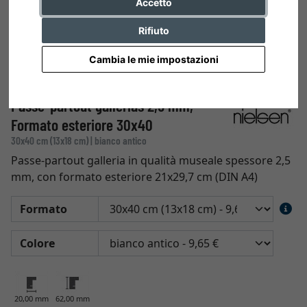
Accetto
Rifiuto
Cambia le mie impostazioni
Passe-partout gallerias 2,5 mm,
Formato esteriore 30x40
30x40 cm (13x18 cm) | bianco antico
Passe-partout galleria in qualità museale spessore 2,5
mm, con formato esteriore 21x29,7 cm (DIN A4)
Formato
Colore
20,00 mm
62,00 mm